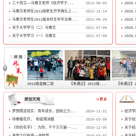
三十而立——马春文老师《经济学子...
2013-06-03
2026
马春文老师在2012级新生开学典礼上...
2012-11-14
2026
马春文老师在2012届本科生年毕业典...
2012-06-29
2026
关于大学学习（二）马春文
2011-07-09
2026
关于大学学习（一）马春文
2011-07-09
2026
班
2012级金融二班
【未通过】2012级...
【未通过】201
原创天地
梦想照进现实：青年成长，团结之力...
2024-11-21
经济学院
待春暖花开， 盼疫情消散
2020-03-09
关于经
《你的名字》：为你，千千万万遍--...
2016-12-05
关于经济