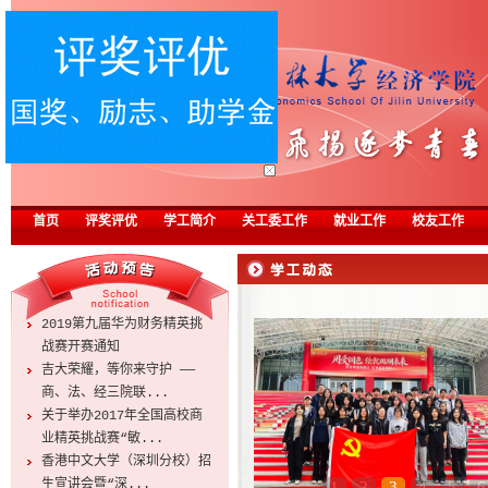
首页
评奖评优
学工简介
关工委工作
就业工作
校友工作
2019第九届华为财务精英挑
战赛开赛通知
吉大荣耀，等你来守护 ——
商、法、经三院联...
关于举办2017年全国高校商
业精英挑战赛“敏...
香港中文大学（深圳分校）招
生宣讲会暨“深...
1
2
3
4
5
6