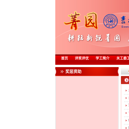
首页
评奖评优
学工简介
关工委
奖惩资助