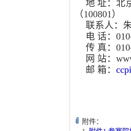
地
址：北
（
100801
）
联系人：
电
话：
010
传
真：
010
网
站：
www
邮
箱：
ccp
附件：