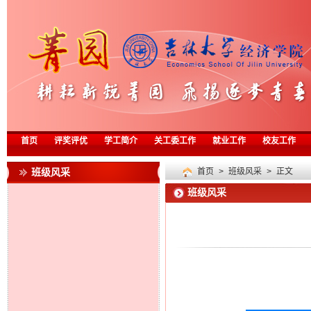
首页
评奖评优
学工简介
关工委工作
就业工作
校友工作
班级风采
首页
>
班级风采
> 正文
班级风采