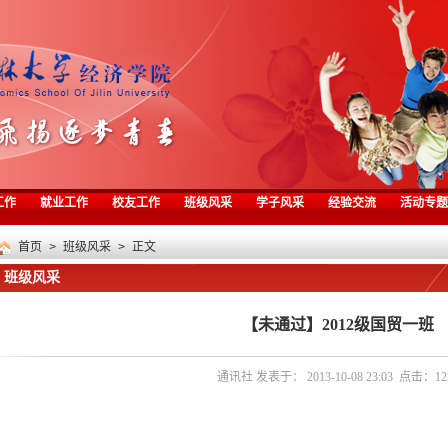
工作
就业工作
校友工作
班级风采
学子风采
经验交流
活动专题
首页
>
班级风采
> 正文
班级风采
【未通过】2012级国贸一班
通讯社 发表于： 2013-10-08 23:03 点击：
12