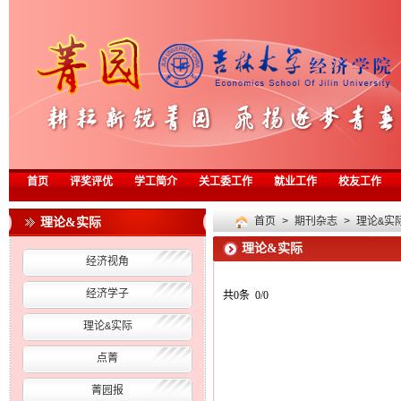
首页
评奖评优
学工简介
关工委工作
就业工作
校友工作
理论&实际
首页
>
期刊杂志
>
理论&实
理论&实际
经济视角
经济学子
共0条 0/0
理论&实际
点菁
菁园报