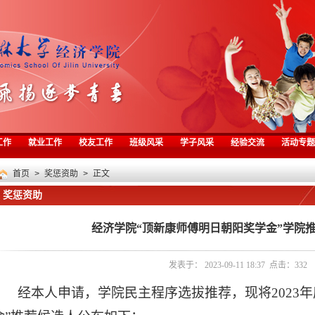
工作
就业工作
校友工作
班级风采
学子风采
经验交流
活动专题
首页
>
奖惩资助
> 正文
奖惩资助
经济学院“顶新康师傅明日朝阳奖学金”学院
发表于： 2023-09-11 18:37 点击：
332
经本人申请，学院民主程序选拔推荐，现将
2023
年