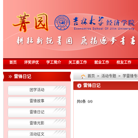
首页
评奖评优
学工简介
关工委工作
就业工作
校友工作
雷锋日记
首页
>
活动专题
>
学雷锋专
雷锋日记
团学活动
雷锋故事
共0条 0/0
雷锋日记
雷锋光影
活动征文