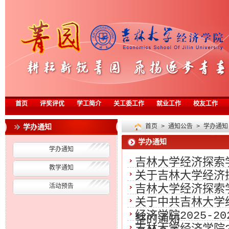
首页
评奖评优
学工简介
关工委工作
就业工作
校友工作
学办通知
首页
>
通知公告
>
学办通知
学办通知
学办通知
吉林大学经济探索
教学通知
关于吉林大学经济
活动预告
吉林大学经济探索学
关于中共吉林大学
经济学院2025-
整的通知