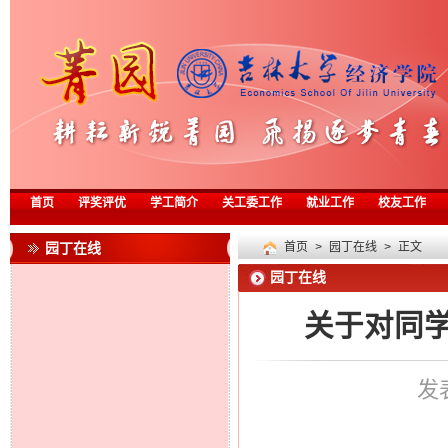
首页
评奖评优
学工简介
关工委工作
就业工作
校友工作
园丁在线
首页
>
园丁在线
> 正文
园丁在线
关于对同
发表