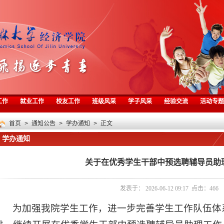
工作
就业工作
校友工作
班级风采
学子风采
经验交流
活动专题
首页
>
通知公告
>
学办通知
> 正文
学办通知
关于在优秀学生干部中预选聘辅导员助
发表于： 2026-06-12 09:17 点击：
466
为加强我院学生工作，进一步完善学生工作队伍体