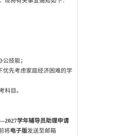
。现将有关事宜通知如下：
办公技能；
下优先考虑家庭经济困难的学
补考科目。
6—2027学年辅导员助理申请
0前将
电子版
发送至邮箱