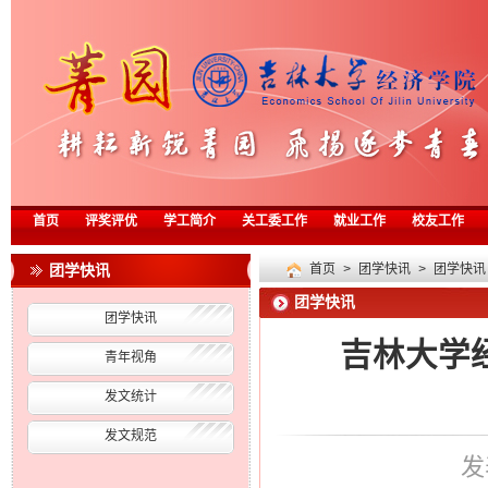
首页
评奖评优
学工简介
关工委工作
就业工作
校友工作
团学快讯
首页
>
团学快讯
>
团学快讯
团学快讯
团学快讯
吉林大学
青年视角
发文统计
发文规范
发