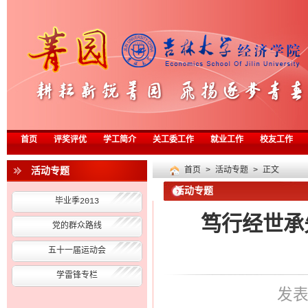
首页
评奖评优
学工简介
关工委工作
就业工作
校友工作
活动专题
首页
>
活动专题
> 正文
活动专题
毕业季2013
笃行经世承
党的群众路线
五十一届运动会
学雷锋专栏
发表于