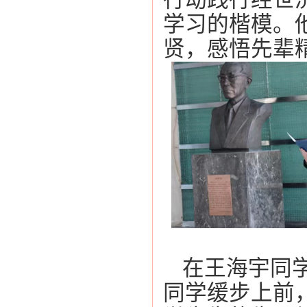
学习的楷模。
贤，感悟先辈
在王海宇同
同学缓步上前