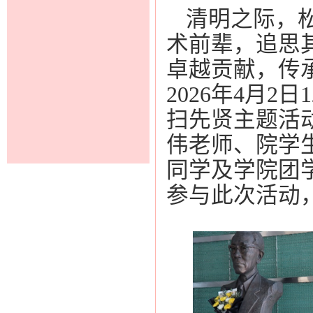
清明之际，
术前辈，追思
卓越贡献，传
2026
年
4
月
2
日
1
扫先贤主题活
伟老师、院学
同学及学院
团
参与此次活动