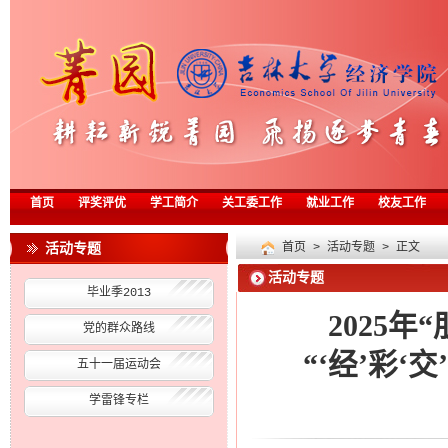
首页
评奖评优
学工简介
关工委工作
就业工作
校友工作
活动专题
首页
>
活动专题
> 正文
活动专题
毕业季2013
2025
党的群众路线
“‘经’彩‘
五十一届运动会
学雷锋专栏