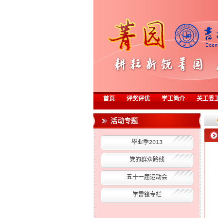
首页
评奖评优
学工简介
关工委
活动专题
毕业季2013
党的群众路线
五十一届运动会
学雷锋专栏