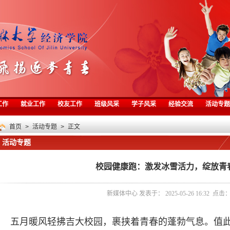
工作
就业工作
校友工作
班级风采
学子风采
经验交流
活动专题
首页
>
活动专题
> 正文
活动专题
校园健康跑：激发冰雪活力，绽放青
新媒体中心 发表于： 2025-05-26 16:32 点击
五月暖风轻拂吉大校园，裹挟着青春的蓬勃气息。值