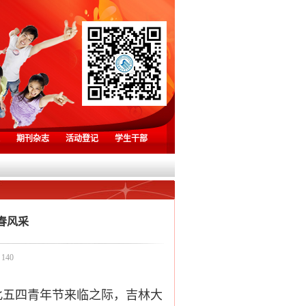
期刊杂志
活动登记
学生干部
春风采
：
140
此五四青年节来临之际，吉林大