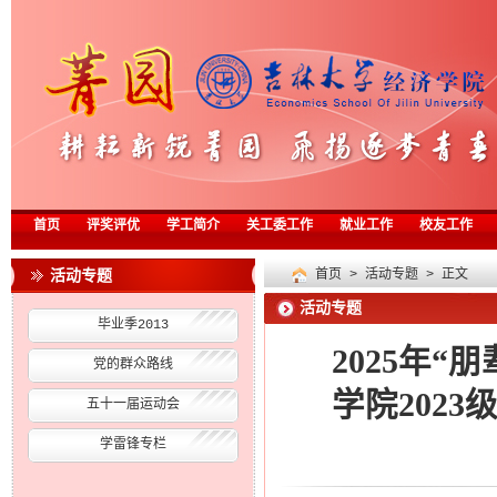
首页
评奖评优
学工简介
关工委工作
就业工作
校友工作
活动专题
首页
>
活动专题
> 正文
活动专题
毕业季2013
2025年
党的群众路线
学院202
五十一届运动会
学雷锋专栏