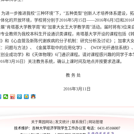
为进一步推进我校“三种环境”下，“五种类型”创新人才培养体系建设，
体化的开放环境，学校将分别于2016年5月15日——2016年6月3日和2016
开展“肯塔基大学教学周”和“加拿大女王大学教学周”活动。届时将有3位来
的专业教师为我校本科生开设通识类课程，肯塔基大学开设的课程包括《
问》和《心血管及新陈代谢疾病的分子机制：研究分析及讨论》；加拿大
策：问题与方法》、《金属萃取中的应用化学》、《WDF光纤通信系统》
《创业成功学》和《天体物理》6门通识课程。请对课程感兴趣的同学于本学期
2016年3月16日）关注教务系统，确认上课时间及地点并按要求选课。
教 务 处
2016年3月11日
关于菁园网站
|
发文统计
|
联系我们
|
网站管理
技术维护：吉林大学经济学院学生工作办公室 电话：0431-85166007