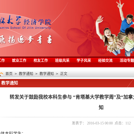
工作
就业工作
校友工作
班级风采
学子风采
经验交流
活动专题
首页
>
教学通知
>
教学通知
> 正文
教学通知
转发关于鼓励我校本科生参与 “肯塔基大学教学周”及“加
知
发表于： 2016-03-15 00:00 点击：
112
全体本科学生：