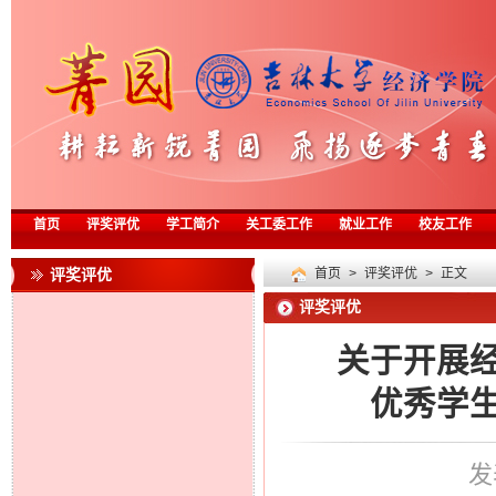
首页
评奖评优
学工简介
关工委工作
就业工作
校友工作
评奖评优
首页
>
评奖评优
> 正文
评奖评优
关于开展经
优秀学
发