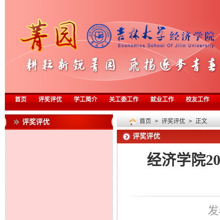
首页
评奖评优
学工简介
关工委工作
就业工作
校友工作
评奖评优
首页
>
评奖评优
> 正文
评奖评优
经济学院20
发