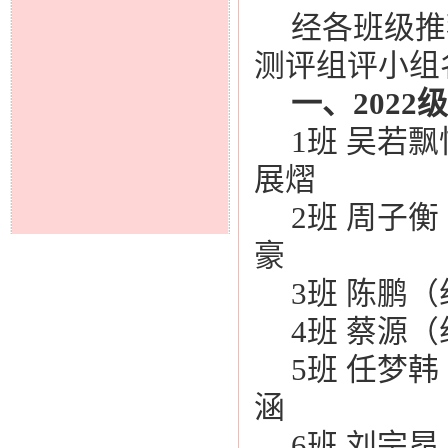
经各班级推
测评组评小组
一、202
1班 吴若飘
展熠
2班 周子衡
豪
3班 陈鹏（
4班 蔡源（
5班 任梦
涵
6班 刘宗昂