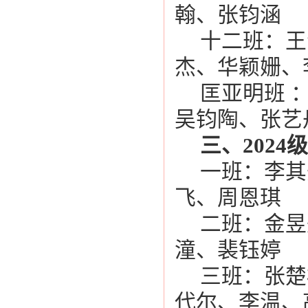
翰、张钧涵
十二班：王
杰、华颖姗、
匡亚明班 
吴钧陶、张艺
三、202
一班：李其
飞、周恩琪
二班：金昱
潼、裴钰婷
三班：张楚
代尔、李温、