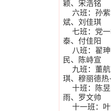
颖、宋浩铭
六班：孙紫
斌、刘佳琪
七班：党一
泰、付佳阳
八班：翟珅
民、陈峙宣
九班：董航
琪、穆丽德热
十班：陈昱
雨、罗文帅
十一班：叶