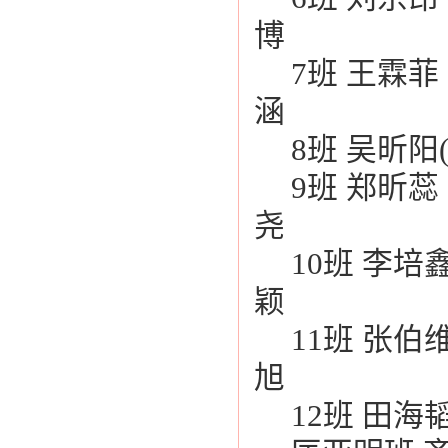
博
7班 王霖
涵
8班 吴昕阳
9班 郑昕蕊
尧
10班 李培
颖
11班 张伯
旭
12班 田海