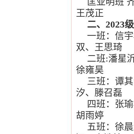
匡亚明班 
王茂正
二、202
一班：信宇
双、王思琦
二班:潘星
徐雍昊
三班：谭其
汐、滕召磊
四班：张瑜
胡雨婷
五班：徐晨