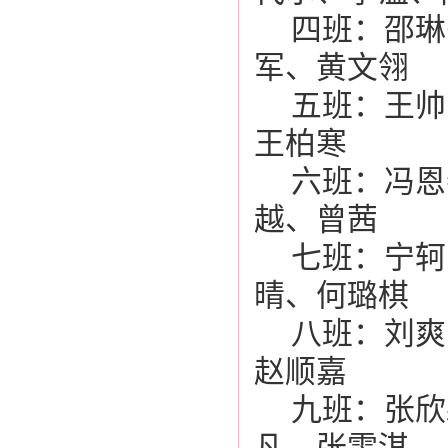
四班：邵琳
军、黄文翎
五班：王帅
王柏寒
六班：冯恩
越、曾茜
七班：宁轲
晴、何璐棋
八班：刘爽
赵顺嘉
九班：张欣