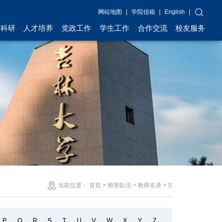
网站地图
|
学院信箱
|
English
|
术科研
人才培养
党政工作
学生工作
合作交流
校友服务
当前位置：
首页
>
师资队伍
>
教师名录
>
S
P
Q
R
S
T
U
V
W
X
Y
Z