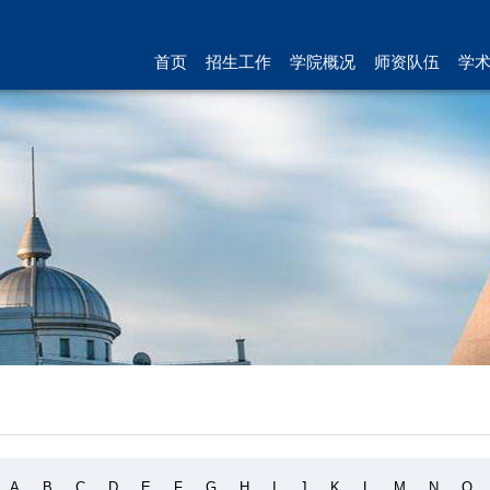
首页
招生工作
学院概况
师资队伍
学
A
B
C
D
E
F
G
H
I
J
K
L
M
N
O