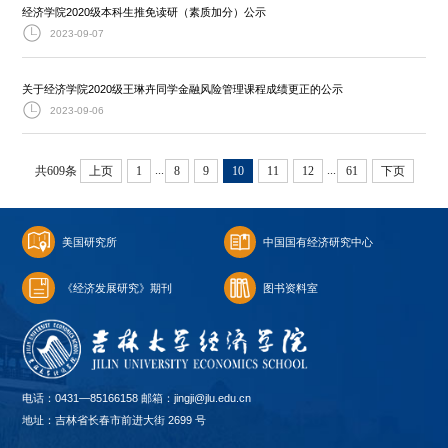
经济学院2020级本科生推免读研（素质加分）公示
2023-09-07
关于经济学院2020级王琳卉同学金融风险管理课程成绩更正的公示
2023-09-06
...
...
共609条
上页
1
8
9
10
11
12
61
下页
美国研究所
中国国有经济研究中心
《经济发展研究》期刊
图书资料室
电话：0431—85166158 邮箱：jingji@jlu.edu.cn
地址：吉林省长春市前进大街 2699 号