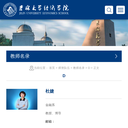
教师名录
当前位置：
首页
>
师资队伍
>
教师名录
>
D
> 正文
D
杜婕
金融系
教授、博导
邮箱：