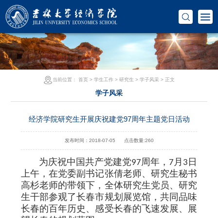
当前位置：
首页
>
学生工作
>
研究生
>
学子风采
> 正文
学子风采
经济学院研究生开展庆祝建党97周年主题党日活动
发布时间：2018-07-05
点击数量:
260
为庆祝中国共产党建党
周年，
月
日
97
7
3
上午
，在党委副书记张倩老师、研究生秘书
高杉老师的带领下，全体研究生党员、研究
生干部参观了长春市规划展览馆，共同品味
长春的百年历史、感受长春的飞速发展、展