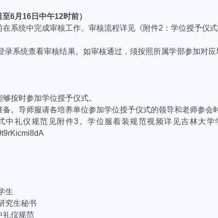
日至
6月1
6
日中午
12时前）
时前在系统中完成审核工作。审核流程详见《附件2：学位授予仪式
登录系统查看审核结果。如审核通过，须按照所属学部参加对应
能够按时参加学位授予仪式。
行准备。导师服请各培养单位参加学位授予仪式的领导和老师参会
仪式中礼仪规范见附件3。学位服着装规范视频详见吉林大
9t9rKicmi8dA
学生
-研究生秘书
中礼仪规范