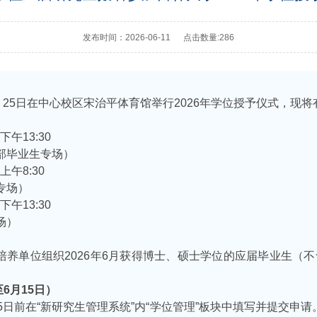
发布时间：2026-06-11
点击数量:
286
、
2
5
日在中心校区宋治平体育馆举行
2026年学位授予仪式，现
下午
1
3
:30
部毕业生专场）
上午
8:30
专场）
下午
13:30
场）
培养单位组织
2026年6月获得博士、硕士学位的应届毕业生（
至
6月1
5
日）
5
日前在
“新研究生管理系统”内“学位管理”板块中填写并提交申