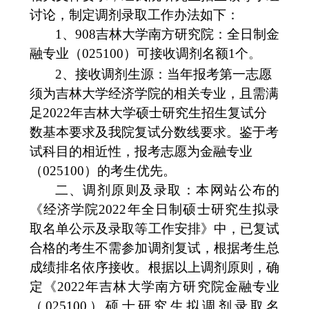
讨论，制定调剂录取工作办法如下：
1
、
908
吉林大学
南方研究院：全日制金
融专业
（
0251
00
）
可接收调剂名额
1
个
。
2、
接收调剂生源：当年报考第一志愿
须为吉林大学经济学院的相关专业，且需满
足
202
2
年吉林大学硕士研究生招生复试分
数基本要求及我院复试分数线要求。
鉴于考
试科目的相近性，报考志愿为金融专业
（
0251
00）的考生优先。
二、调剂原则及录取：本网站公布的
《经济学院
202
2
年全日制硕士研究生拟录
取名单公示及录取等工作安排》中，已复试
合格的考生不需参加调剂复试，根据考生总
成绩排名依序接收。根据以上调剂原则，确
定《
2022年吉林大学南方研究院金融专业
（025100）硕士研究生
拟调剂录取名