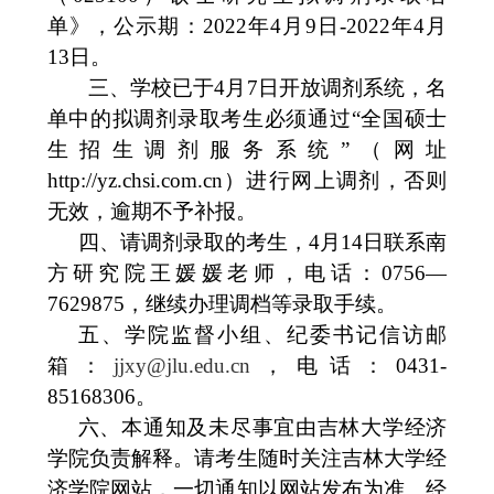
单》，公示期：
2022年
4
月
9
日
-
2022年
4
月
13
日。
三、学校
已
于
4
月
7
日开放调剂系统，名
单中的拟调剂录取考生必须通过
“
全国硕士
生招生调剂服务系统
”
（网址
http://yz.chsi.com.cn
）进行网上调剂，否则
无效，逾期不予补报。
四、请调剂录取的考生，
4
月
14
日联系南
方研究院王媛媛老师，电话：
0756—
7629875
，继续办理调档等录取手续。
五、学院监督小组、纪委书记信访邮
箱：
jjxy@jlu.edu.cn
，电话：
0431-
85168306
。
六、本通知及未尽事宜由吉林大学经济
学院负责解释。请考生随时关注吉林大学经
济学院网站，一切通知以网站发布为准。经