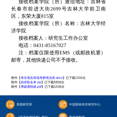
接收档案学院（所）通信地址：吉林省
长春市前进大街
2699号吉林大学前卫南
区，东荣大厦815室
接收档案学院（所）名称：吉林大学经
济学院
接收档案人：研究生工作办公室
电话：
0431-85167027
注：档案仅限使用
EMS（或邮政机要）
邮寄，其他快递公司不予接收。
附件【
考生现实表现考察情况表.docx
】已下载
1334
次
附件【
拟录取名单.zip
】已下载
5858
次
附件【
博硕调档函.pdf
】已下载
1039
次
美国研究所
中国国有经济研究中心