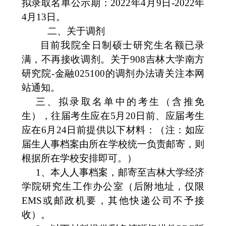
拟录取名单公示期：
2022年
4月
9
日
-
2022年
4月
13
日。
二、
关于调剂
目前我院全日制
硕士研究生
名额已录
满，不再接收调剂。关于
908
吉林大学
南方
研究院
-金融025100的调剂办法请关注本网
站通知。
三、拟录取名单中的考生（含推免
生），往届考生应在
5
月
20
日前、应届考生
应在
6
月
24
日前提供以下材料：（注：如应
届生人事档案由所在学校统一负责邮寄，则
根据所在学校安排即可。）
1、本人人事档案，邮寄至吉林大学经济
学院研究生工作办公室（后附地址，仅限
EMS或邮政机要，其他快递公司不予接
收）。