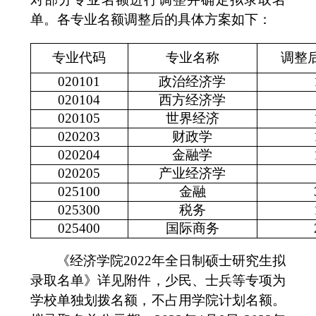
单。各专业名额调整后的具体方案如下：
专业代码
专业名称
调整
020101
政治经济学
020104
西方经济学
020105
世界经济
020203
财政学
020204
金融学
020205
产业经济学
025100
金融
025300
税务
025400
国际商务
《经济学院
2022年全日制硕士研究生拟
录取名单》详见附件，少民、士兵等专项为
学校单独划拨名额，不占用学院计划名额。