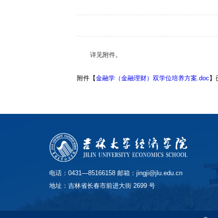
详见附件。
附件【
金融学（金融理财）双学位培养方案.doc
】
电话：0431—85166158 邮箱：jingji@jlu.edu.cn
地址：吉林省长春市前进大街 2699 号