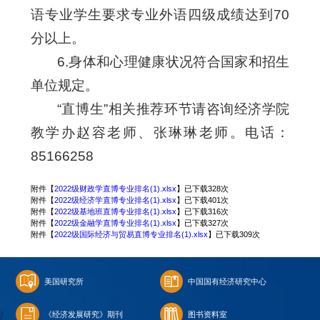
语专业学生要求专业外语四级成绩达到70
分以上。
6.身体和心理健康状况符合国家和招生
单位规定。
“直博生”相关推荐环节请咨询经济学院
教学办赵容老师、张琳琳老师。电话：
85166258
附件【
2022级财政学直博专业排名(1).xlsx
】已下载
328
次
附件【
2022级经济学直博专业排名(1).xlsx
】已下载
401
次
附件【
2022级基地班直博专业排名(1).xlsx
】已下载
316
次
附件【
2022级金融学直博专业排名(1).xlsx
】已下载
327
次
附件【
2022级国际经济与贸易直博专业排名(1).xlsx
】已下载
309
次
美国研究所
中国国有经济研究中心
《经济发展研究》期刊
图书资料室