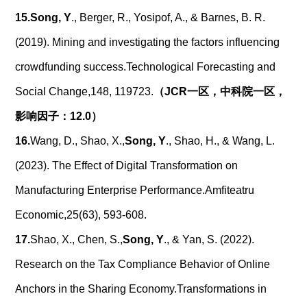
15.
Song, Y
., Berger, R., Yosipof, A., & Barnes, B. R.
(2019). Mining and investigating the factors influencing
crowdfunding success.Technological Forecasting and
Social Change,148, 119723.
（
JCR
一区，中科院一区，
影响因子：
12.0
）
16.
Wang, D., Shao, X.,
Song, Y
., Shao, H., & Wang, L.
(2023). The Effect of Digital Transformation on
Manufacturing Enterprise Performance.Amfiteatru
Economic,25(63), 593-608.
17.
Shao, X., Chen, S.,
Song, Y
., & Yan, S. (2022).
Research on the Tax Compliance Behavior of Online
Anchors in the Sharing Economy.Transformations in