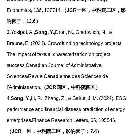
Economics, 136, 107714.
（
JCR
一区，中科院二区，影
响因子：
13.6
）
3.
Yosipof, A.,
Song, Y.,
Drori, N., Gradovitch, N., &
Braune, E. (2024). Crowdfunding technology projects:
The impact of textual characterization on project
success.
Canadian Journal of Administrative
Sciences/Revue Canadienne des Sciences de
l'Administration.
（
JCR
四区，中科院四区）
4.
Song, Y.,
Li, R., Zhang, Z., & Sahut, J. M. (2024). ESG
performance and financial distress prediction of energy
enterprises.
Finance Research Letters, 65, 105546.
（
JCR
一区，中科院二区，影响因子：
7.4
）