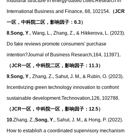
industrial structure in energy-based cities.
Research in
International Business and Finance, 68, 102154.
（
JCR
一区，中科院二区，影响因子：
6.3
）
8.
Song, Y
., Wang, L., Zhang, Z., & Hikkerova, L. (2023).
Do fake reviews promote consumers' purchase
intention?Journal of Business Research,164, 113971.
（
JCR
一区，中科院二区，影响因子：
11.3
）
9.
Song, Y
., Zhang, Z., Sahut, J. M., & Rubin, O. (2023).
Incentivizing green technology innovation to confront
sustainable development.Technovation,126, 102788.
（
JCR
一区，中科院一区，影响因子：
12.5
）
10.
Zhang, Z.,
Song, Y
., Sahut, J. M., & Hong, P. (2022).
How to establish a coordinated supervisory mechanism