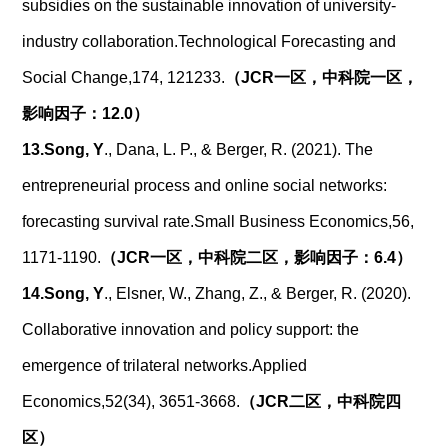
subsidies on the sustainable innovation of university-
industry collaboration.Technological Forecasting and
Social Change,174, 121233.
（
JCR
一区，中科院一区，
影响因子：
12.0
）
13.
Song, Y
., Dana, L. P., & Berger, R. (2021). The
entrepreneurial process and online social networks:
forecasting survival rate.Small Business Economics,56,
1171-1190.
（
JCR
一区，中科院二区，影响因子：
6.4
）
14.
Song, Y
., Elsner, W., Zhang, Z., & Berger, R. (2020).
Collaborative innovation and policy support: the
emergence of trilateral networks.Applied
Economics,52(34), 3651-3668.
（
JCR
二区，中科院四
区）