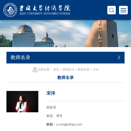
教师名录
当前位置：
首页
>
师资队伍
>
教师名录
> 正文
教师名录
宋洋
财政系
教授、博导
邮箱：
y.songjlu@qq.com