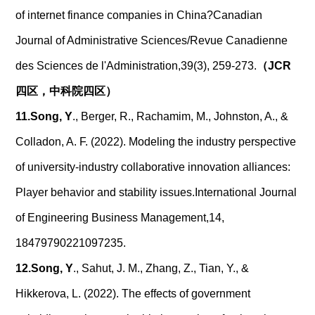
of internet finance companies in China?Canadian
Journal of Administrative Sciences/Revue Canadienne
des Sciences de l'Administration,39(3), 259-273.
（
JCR
四区，中科院四区）
11.
Song, Y
., Berger, R., Rachamim, M., Johnston, A., &
Colladon, A. F. (2022). Modeling the industry perspective
of university-industry collaborative innovation alliances:
Player behavior and stability issues.International Journal
of Engineering Business Management,14,
18479790221097235.
12.
Song, Y
., Sahut, J. M., Zhang, Z., Tian, Y., &
Hikkerova, L. (2022). The effects of government