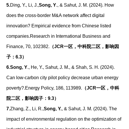
5.
Ding, Y., Li, J.,
Song, Y
., & Sahut, J. M. (2024). How
does the cross-border M&A network affect digital
innovation? Empirical evidence from Chinese listed
companies.
Research in International Business and
Finance, 70, 102382.
（
JCR
一区，中科院二区，影响因
子：
6.3
）
6.
Song, Y
., He, Y., Sahut, J. M., & Shah, S. H. (2024).
Can low-carbon city pilot policy decrease urban energy
poverty?.
Energy Policy, 186, 113989.
（
JCR
一区，中科
院二区，影响因子：
9.3
）
7.
Zhang, Z., Li, R.,
Song, Y.
, & Sahut, J. M. (2024). The
impact of environmental regulation on the optimization of