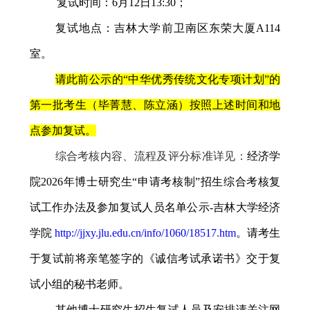
复试时间：
6
月
12
日
13:30
；
复试地点：吉林大学前卫南区东荣大厦
A114
室。
请此前公示的“中华优秀传统文化专项计划”的
第一批考生（毕菁慧、陈立涵）按照上述时间和地
点参加复试。
综合考核内容、流程及评分标准详见：
经济学
院
2026
年博士研究生
“
申请考核制
”
招生综合考核复
试工作办法及参加复试人员名单公示
-
吉林大学经济
学院
http://jjxy.jlu.edu.cn/info/1060/18517.htm
。请考生
于复试前将亲笔签字的《诚信考试承诺书》交于复
试小组的秘书老师。
其他博士研究生招生复试人员及安排请关注网