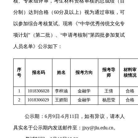
核、专家组评审，考生材料资格审核的总成绩（百
分制）达到合格（
60
分及以上）视为通过审核，可
以参加综合考核复试。现将《“中华优秀传统文化专
项计划”（第二批）、“申请考核制”第四批参加复试
人员名单》公示如下：
序
报考导
材料审
报名码
姓名
报考方向
号
师
核情况
1
1018306028
李梓涵
金融学
王倩
合格
2
1018306029
王娇阳
金融学
杨思莹
合格
公示期：
6
月
9
日
-6
月
11
日，如有异议，请本人
具实名于公示期内发送邮件至：
jjxy@jlu.edu.cn
。