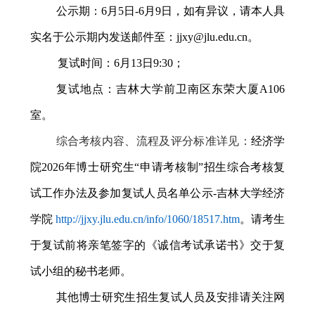
公示期：
6
月
5
日
-6
月
9
日，如有异议，请本人具
实名于公示期内发送邮件至：
jjxy@jlu.edu.cn
。
复试时间：
6
月
13
日
9:30
；
复试地点：吉林大学前卫南区东荣大厦
A106
室。
综合考核内容、流程及评分标准详见：
经济学
院
2026
年博士研究生
“
申请考核制
”
招生综合考核复
试工作办法及参加复试人员名单公示
-
吉林大学经济
学院
http://jjxy.jlu.edu.cn/info/1060/18517.htm
。请考生
于复试前将亲笔签字的《诚信考试承诺书》交于复
试小组的秘书老师。
其他博士研究生招生复试人员及安排请关注网