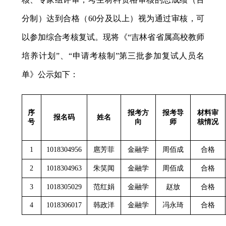
分制）达到合格（
60
分及以上）视为通过审核，可
以参加综合考核复试。现将《
“
吉林省省属高校教师
培养计划
”
、“申请考核制”第三批参加复试人员名
单》公示如下：
序
报考方
报考导
材料审
报名码
姓名
号
向
师
核情况
1
1018304956
扈芳菲
金融学
周佰成
合格
2
1018304963
朱笑闻
金融学
周佰成
合格
3
1018305029
范红娟
金融学
赵放
合格
4
1018306017
韩政洋
金融学
冯永琦
合格