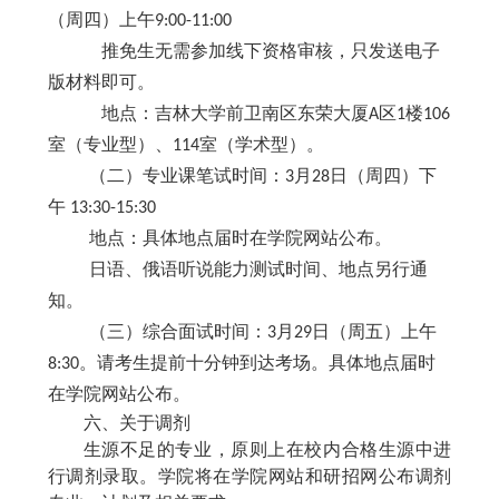
（周四）上午
9
:
0
0-1
1
:00
推免生无需参加线下资格审核，只发送电子
版材料即可。
地点：吉林大学前卫南区东荣大厦
A区1楼1
06
室（专业型）、
114室（学术型）。
（二）专业课笔试时间：
3月2
8
日（周四）下
午
13:
3
0-15:
3
0
地点：具体地点届时在学院网站公布。
日语、俄语听说能力测试时间、地点另行通
知。
（三）综合面试时间：
3月2
9
日（周五）上午
8:30。请考生提前十分钟到达考场。具体地点届时
在学院网站公布。
六、关于调剂
生源不足的专业，原则上在校内合格生源中进
行调剂录取。
学院将在学院网站
和研招网公布调剂