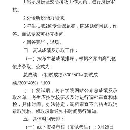
1
.
出示身份证交给考场工作人员，进行身份审
核。
2
.
外语听说能力测试。
3.
每生抽取
2道专业课题签，陈述题签问题，作
答。面试专家可补充提问。
4
.
回答完毕，退场。
四、复试成绩及录取工作：
（一）按考生总成绩排序，根据名额由高到低
依序录取。公式为：
总成绩
=（初试成绩/500*60%+复试成
绩/300*40%）*100
（二）复试后，将在学院网站公布总成绩及录
取名单，考生应按学校要求及时进行调档审查和体
检，具体时间、办法待定，调档审查不合格者取消
录取资格。领取录取通知书时间另行通知。
五、具体时间安排：
（一）线下资格审核（复试考生）：
3月2
8
日