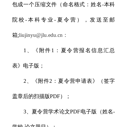
包成一个压缩文件（命名格式：姓名
-
本科
院校
-
本科专业
-
夏令营），
发送至邮
箱
:
liujinyu@jlu.edu.cn
：
1
、《附件
1
：夏令营报名信息汇总
表》电子版；
2
、《附件
2
：夏令营申请表》（签字
盖章后的扫描版
PDF
）；
3
、夏令营学术论文
PDF
电子版（姓名
-
学校
-
论文题目）；