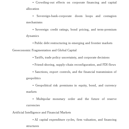
•
Crowding-out effects on corporate financing and capital
allocation
•
Sovereign-bank-corporate doom loops and contagion
mechanisms
•
Sovereign credit ratings, bond pricing, and term-premium
dynamics
•
Public debt restructuring in emerging and frontier markets
Geoeconomic Fragmentation and Global Capital
•
Tariffs, trade policy uncertainty, and corporate decisions
•
Friend-shoring, supply-chain reconfiguration, and FDI flows
•
Sanctions, export controls, and the financial transmission of
geopolitics
•
Geopolitical risk premiums in equity, bond, and currency
markets
•
Multipolar monetary order and the future of reserve
currencies
Artificial Intelligence and Financial Markets
•
AI capital expenditure cycles, firm valuation, and financing
structures