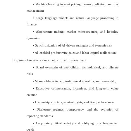
•
Machine learning in asset pricing, return prediction, and risk
management
•
Large language models and natural-language processing in
finance
•
Algorithmic trading, market microstructure, and liquidity
dynamics
•
Synchronization of AI-driven strategies and systemic risk
•
AI-enabled productivity gains and labor-capital reallocation
Corporate Governance in a Transformed Environment
•
Board oversight of geopolitical, technological, and climate
risks
•
Shareholder activism, institutional investors, and stewardship
•
Executive compensation, incentives, and long-term value
creation
•
Ownership structure, control rights, and firm performance
•
Disclosure regimes, transparency, and the evolution of
reporting standards
•
Corporate political activity and lobbying in a fragmented
world