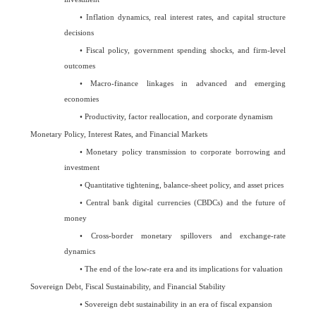
•
Inflation dynamics, real interest rates, and capital structure
decisions
•
Fiscal policy, government spending shocks, and firm-level
outcomes
•
Macro-finance linkages in advanced and emerging
economies
•
Productivity, factor reallocation, and corporate dynamism
Monetary Policy, Interest Rates, and Financial Markets
•
Monetary policy transmission to corporate borrowing and
investment
•
Quantitative tightening, balance-sheet policy, and asset prices
•
Central bank digital currencies (CBDCs) and the future of
money
•
Cross-border monetary spillovers and exchange-rate
dynamics
•
The end of the low-rate era and its implications for valuation
Sovereign Debt, Fiscal Sustainability, and Financial Stability
•
Sovereign debt sustainability in an era of fiscal expansion