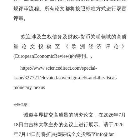
规评审流程。所有论文都将按照标准方式进行双盲
评审。
欢迎涉及主权债务及财政
-
货币关联领域的高质
量论文投稿至《欧洲经济评论》
(EuropeanEconomicReview)
的特刊。
.
https://www.sciencedirect.com/special-
issue/327721/elevated-sovereign-debt-and-the-fiscal-
monetary-nexus
会议信息
:
诚邀各界提交高质量的研究论文，在
2026
年
7
月
18
日由吉林大学主办的会议上进行展示。请于
2026
年
7
月
14
日前将扩展摘要或全文投稿至
info@far-