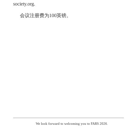
society.org.
会议注册费为
100
英镑。
We look forward to welcoming you to FARS 2026.