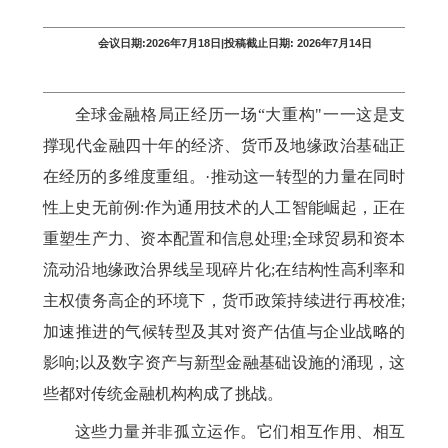
会议日期
:2026
年
7
月
18
日
|
投稿截止日期
: 2026
年
7
月
14
日
全球金融格局正经历一场“大重构
"
一一这是支
撑现代金融四十年的经济、货币及地缘政治基础正
在经历的多维度重组。·推动这一转型的力量在同时
性上史无前例
:
作为通用技术的人工智能崛起，正在
重塑生产力、资本配置和信息处理
;
全球贸易和资本
流动沿地缘政治界线呈现碎片化
;
在结构性高利率和
主权债务高企的环境下，货币政策持续进行再校准
;
加速推进的气候转型及其对资产估值与企业战略的
影响
;
以及数字资产与新型金融基础设施的涌现，这
些都对传统金融机构构成了挑战。
这些力量并非孤立运作。它们相互作用、相互