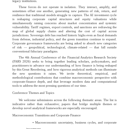
legacy institutions.
These forces do not operate in isolation. They interact, amplify, and
sometimes offset one another, generating new patterns of risk, return, and
resilience that traditional models struggle to capture. The AI investment cycle
is reshaping corporate capital structures and equity valuations while
simultaneously raising concerns about market concentration and systemic
vulnerability. Tariff regimes, export controls, and sanctions are redrawing the
map of global supply chains and altering the cost of capital across
jurisdictions. Sovereign debt has reached historic highs even as fiscal demands
from defense, industrial policy, and the green transition continue to expand.
Corporate governance frameworks are being asked to absorb new categories
of risk — geopolitical, technological, climate-related — that fall outside
conventional fiduciary paradigms.
The 4th Annual Conference of the Financial Analytics Research Society
(FARS 2026) seeks to bring together leading scholars, policymakers, and
practitioners to advance our understanding of how finance is being reshaped
by this Great Reordering, and how rigorous analytical methods can illuminate
the new questions it raises. We invite theoretical, empirical, and
methodological contributions that combine macroeconomic perspective with
corporate-finance depth, and that leverage modern data and computational
tools to address the most pressing questions of our time.
Conference Themes and Topics
We welcome submissions across the following thematic areas. The list is
indicative rather than exhaustive; papers that bridge multiple themes or
develop novel analytical frameworks are especially encouraged.
Macroeconomic Transitions and Corporate Finance
•
Macroeconomic uncertainty, business cycles, and corporate
investment