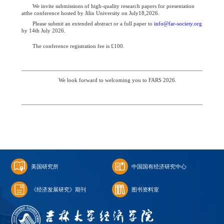
We invite submissions of high-quality research papers for presentation
atthe conference hosted by Jilin University on July18,2026.
Please submit an extended abstract or a full paper to
info@far-society.org
by 14th July 2026.
The conference registration fee is £100.
We look forward to welcoming you to FARS 2026.
美国研究所
中国国有经济研究中心
《经济发展研究》期刊
图书资料室