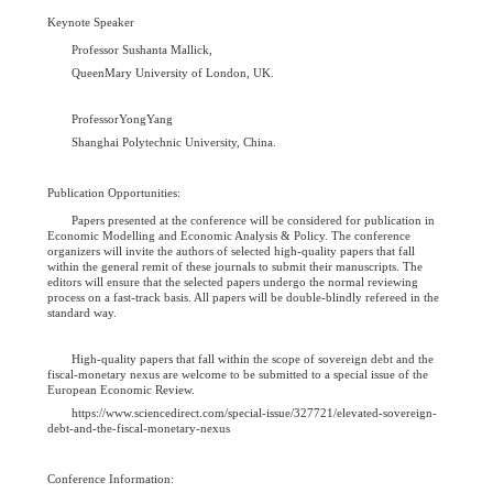
Keynote Speaker
Professor Sushanta Mallick,
QueenMary University of London, UK.
ProfessorYongYang
Shanghai Polytechnic University, China.
Publication Opportunities:
Papers presented at the conference will be considered for publication in
Economic Modelling and Economic Analysis & Policy. The conference
organizers will invite the authors of selected high-quality papers that fall
within the general remit of these journals to submit their manuscripts. The
editors will ensure that the selected papers undergo the normal reviewing
process on a fast-track basis. All papers will be double-blindly refereed in the
standard way.
High-quality papers that fall within the scope of sovereign debt and the
fiscal-monetary nexus are welcome to be submitted to a special issue of the
European Economic Review.
https://www.sciencedirect.com/special-issue/327721/elevated-sovereign-
debt-and-the-fiscal-monetary-nexus
Conference Information: