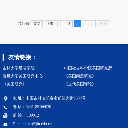
的中国对41个贸易伙伴的出口国内增加值的面板数据为基
础，运用广义矩估计GM...
3
下页
尾页
共15条
首页
上页
1
2
友情链接：
吉林大学经济学院
中国社会科学院美国研究所
复旦大学美国研究中心
《美国问题研究》
《美国研究》
《当代美国评论》
地 址：中国吉林省长春市前进大街2699号
电 话：0431-85166030
邮 编 ：130012
E-mail：ias@jlu.edu.cn