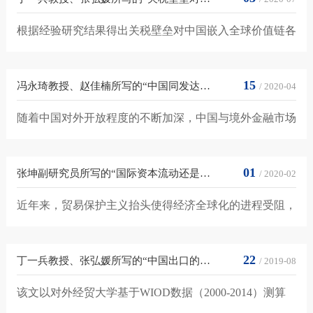
根据经验研究结果得出关税壁垒对中国嵌入全球价值链各
项指标具有以下影响：有效提高了中国各产业上游度指数
并减少了下游度指...
15
冯永琦教授、赵佳楠所写的“中国同发达国家及金砖国家股市联动性比较...
/ 2020-04
随着中国对外开放程度的不断加深，中国与境外金融市场
的关联程度也在不断加深。该文通过GARCH-BEKK模
型，以2008年全球金融危...
01
张坤副研究员所写的“国际资本流动还是国际贸易—金融危机后全球经济...
/ 2020-02
近年来，贸易保护主义抬头使得经济全球化的进程受阻，
这也使得全球经济失衡及其调整再次成为全球金融危机后
的热议话题。全球...
22
丁一兵教授、张弘媛所写的“中国出口的国内增加值的规模和结构的影响...
/ 2019-08
该文以对外经贸大学基于WIOD数据（2000-2014）测算