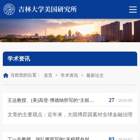
学术资讯
当前您的位置：
>
>
首页
学术资讯
最新论文
27
王达教授、[美]高登·博德纳所写的“主权债券泡沫、美元依赖性与数字金...
/ 2020-09
文章的主要观点：近年来，大国博弈因素对全球金融治理
的影响不断扩大。应对全球性风险既是推动全球金融治理
体系演进的动力，...
03
丁一兵教授、张弘媛所写的“关税壁垒对中国嵌入全球价值链的影响”刊...
/ 2020-07