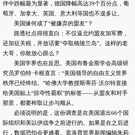
伴中跌幅最为显著，德国降幅高达39个百分点，葡
萄牙、加拿大、英国、意大利等国也不遑多让。
美国缘何成了“被嫌弃的盟友”？
路透社点得很直白：不仅逼北约盟友加军费，
还加征关税，并放话要“夺取格陵兰岛”。这样的老
大哥，你敢放心跟么？
美国学界也在反思。美国布鲁金斯学会高级研
究员罗伯特·卡根直言：“美国领导的自由主义世界
秩序已经终结。”哈佛大学教授斯蒂芬·沃尔特直接
给美国贴上“掠夺性霸权”的标签——从盟友和对手
那里，都要榨取让步与顺从。
必须说明的是，这份调查是在美国退出66个国
际组织和美以伊战争之前进行的。如果是在之后进
行，数据恐怕会更难看。盖洛普世界新闻编辑朱莉·