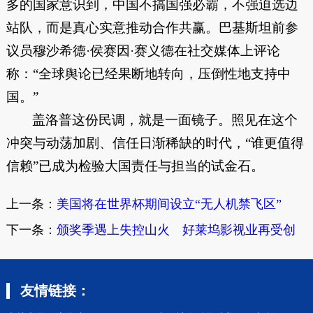
多的国家意识到，中国不搞国强必霸，不强迫选边
站队，而是真心实意推动合作共赢。巴基斯坦前参
议员穆沙希德·侯赛因·赛义德在社交媒体上评论
称：“全球舆论已经果断地转向，压倒性地支持中
国。”
盖洛普这份民调，就是一面镜子。照见在这个
冲突与动荡加剧、信任日渐稀缺的时代，“谁更值得
信赖”已成为检验大国责任与担当的试金石。
上一条：
美国将在世界杯期间设立“无人机禁飞区”
下一条：
颁奖季遇上失控山火 好莱坞影视业再受创
友情链接：