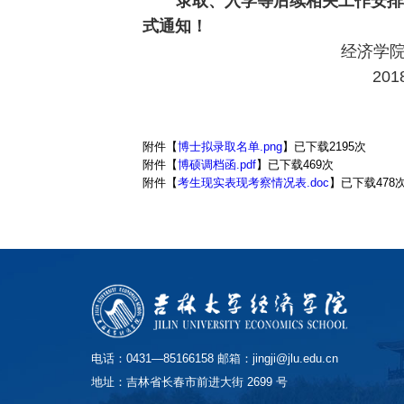
录取、入学等后续相关工作安排
式通知！
经济学院研究生
2018年4月
附件【
博士拟录取名单.png
】已下载
2195
次
附件【
博硕调档函.pdf
】已下载
469
次
附件【
考生现实表现考察情况表.doc
】已下载
478
电话：0431—85166158 邮箱：jingji@jlu.edu.cn
地址：吉林省长春市前进大街 2699 号