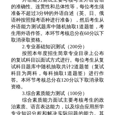
的准确性、连贯性和总体性等，每位考生须
准备不超过
3
分钟的外语自述（英、日、俄
语种按照报考语种进行准备），然后考生从
外语能力测试题库中随机抽取
1
道题签，考
生用外语作答。本环节考核总分在
60
分以下
取消录取资格。
2.
专业基础知识测试（
200
分）
按照本年度招生简章专业目录上公布
的复试科目以面试方式进行。每位考生从复
试科目题库中随机抽取共计
2
道题签（复试
科目为两科，每科抽取
1
道题签）进行作
答。本环节考核总分在
120
分以下取消录取
资格。
3.
综合素质能力测试（
100
分）
综合素质能力面试主要考核考生的政
治素质、语言表达能力，以及综合应用所学
专业知识分析和解决实际问题的能力。其