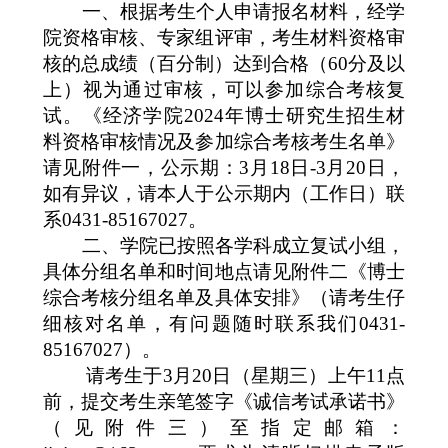
一、根据考生个人申请报名材料，经学
院资格审核、专家组评审，考生材料资格审
核的总成绩（百分制）达到合格（
60
分及以
上）视为通过审核，可以参加综合考核复
试。《经济学院
2024
年博士研究生招生材
料资格审核情况及参加综合考核考生名单》
请见附件一，公示期：
3
月
18
日
-3
月
20
日，
如有异议，请本人于公示期内（工作日）联
系
0431-85167027
。
二、学院已按照各学科成立复试小组，
具体分组名单和时间地点请见附件二《博士
综合考核分组名单及具体安排》（请考生仔
细核对名单，有问题随时联系我们
0431-
85167027
）。
请考生于
3
月
20
日（星期三）上午
11
点
前，提交考生亲笔签字《诚信考试承诺书》
（见附件三）至指定邮箱：