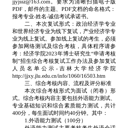
jjyjssz@163.com
。要求为清晰扫描电子版
PDF
，邮件的主题、
PDF
文档的命名格式：
报考专业
-
姓名
-
诚信考试承诺书。
二、本次复试形式：政治经济学专业
和世界经济专业为线下复试，产业经济学专
业为线上复试。参加线上复试的考生，必须
参加网络测试及综合考核，具体程序请参
考：经济学院
2023
年博士研究生
“
申请考核
制
”
招生综合考核复试工作办法及参加复试
人员名单公示
-
吉林大学经济学院
http://jjxy.jlu.edu.cn/info/1060/16503.htm
三、综合考核内容、流程及评分标准
本次综合考核形式为面试（闭卷）形
式。综合考核内容主要包括外语能力测试、
专业基础知识和综合素质能力测试，共计
400
分，每生面试时间约
40
分钟。其中：
1.
外语能力测试（
100
分）
外语能力测试主要考核考生外语会话